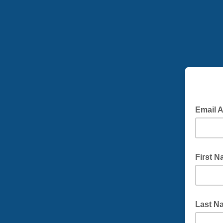
Email 
First 
Last N