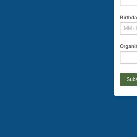
Birthd
/
Organi